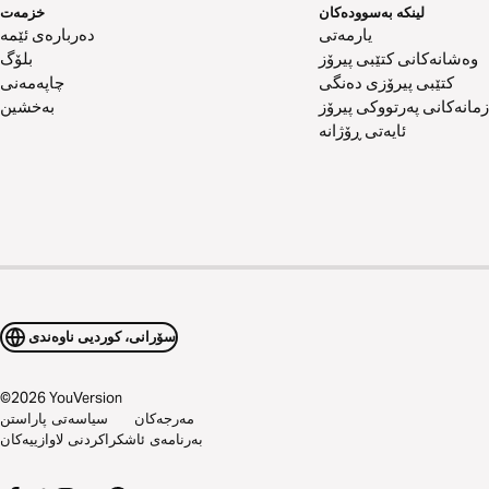
لینکە بەسوودەکان
خزمەت
یارمەتی
دەربارەی ئێمە
وەشانەکانی کتێبی پیرۆز
بلۆگ
کتێبی پیرۆزی دەنگی
چاپەمەنی
زمانەکانی پەرتووکی پیرۆز
بەخشین
ئایەتی ڕۆژانە
سۆرانی، کوردیی ناوەندی
©
2026
YouVersion
مەرجەکان
سیاسەتی پاراستن
بەرنامەی ئاشکراکردنی لاوازییەکان