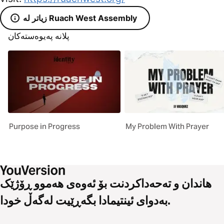
زیاتر لە Ruach West Assembly
پلانە پەیوەستەکان
Purpose in Progress
My Problem With Prayer
هاندان و تەحەداکردنت بۆ ئەوەی هەموو ڕۆژێک
بەدوای ئینتیمادا بگەڕێیت لەگەڵ خودا.