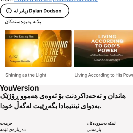
زیاتر لە Dylan Dodson
پلانە پەیوەستەکان
Shining as the Light
Living According to His Pow
هاندان و تەحەداکردنت بۆ ئەوەی هەموو ڕۆژێک
بەدوای ئینتیمادا بگەڕێیت لەگەڵ خودا.
لینکە بەسوودەکان
خزمەت
یارمەتی
دەربارەی ئێمە