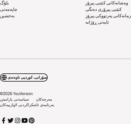
وەشانەکانی کتێبی پیرۆز
بلۆگ
کتێبی پیرۆزی دەنگی
چاپەمەنی
زمانەکانی پەرتووکی پیرۆز
بەخشین
ئایەتی ڕۆژانە
سۆرانی، کوردیی ناوەندی
©
2026
YouVersion
مەرجەکان
سیاسەتی پاراستن
بەرنامەی ئاشکراکردنی لاوازییەکان