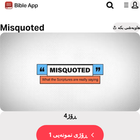
Misquoted
هاوبەشی بکە
4ڕۆژ
ڕۆژی نمونەیی 1