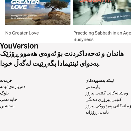
No Greater Love
Practicing Sabbath in an Age
Busyness
هاندان و تەحەداکردنت بۆ ئەوەی هەموو ڕۆژێک
بەدوای ئینتیمادا بگەڕێیت لەگەڵ خودا.
لینکە بەسوودەکان
خزمەت
یارمەتی
دەربارەی ئێمە
وەشانەکانی کتێبی پیرۆز
بلۆگ
کتێبی پیرۆزی دەنگی
چاپەمەنی
زمانەکانی پەرتووکی پیرۆز
بەخشین
ئایەتی ڕۆژانە