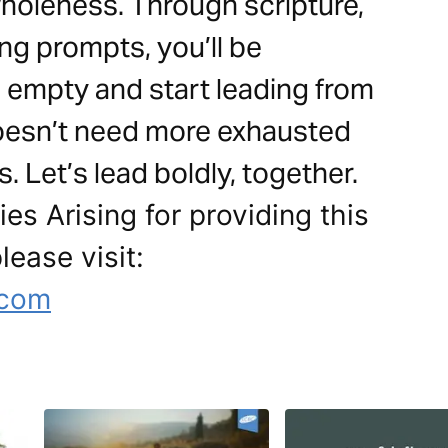
wholeness. Through scripture,
ing prompts, you’ll be
 empty and start leading from
doesn’t need more exhausted
 Let’s lead boldly, together.
es Arising for providing this
lease visit:
.com