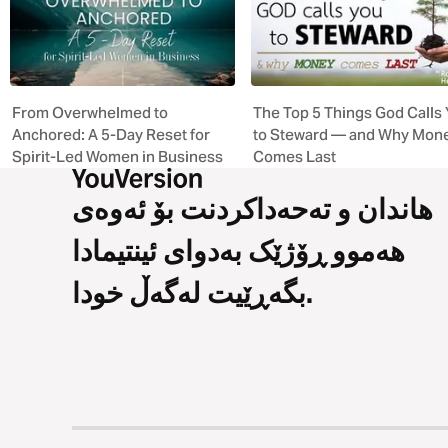
From Overwhelmed to
The Top 5 Things God Calls
Anchored: A 5-Day Reset for
to Steward — and Why Mon
Spirit-Led Women in Business
Comes Last
هاندان و تەحەداکردنت بۆ ئەوەی
هەموو ڕۆژێک بەدوای ئینتیمادا
بگەڕێیت لەگەڵ خودا.