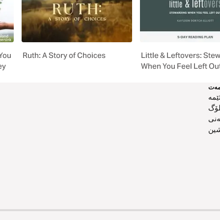
 You
Ruth: A Story of Choices
Little & Leftovers: Ste
ey
When You Feel Left Ou
ەت
ێمە
لۆگ
ەنی
ین