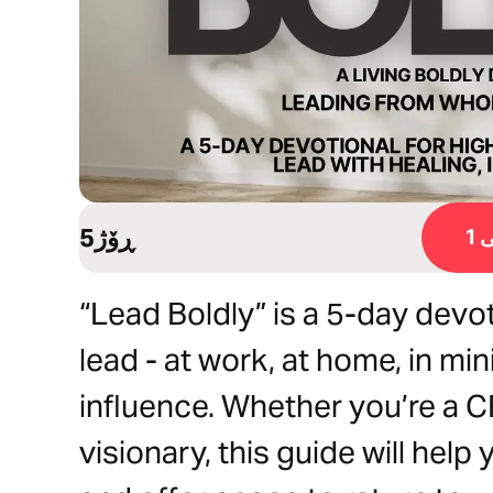
5ڕۆژ
1
“Lead Boldly” is a 5-day dev
lead - at work, at home, in mini
influence. Whether you’re a C
visionary, this guide will hel