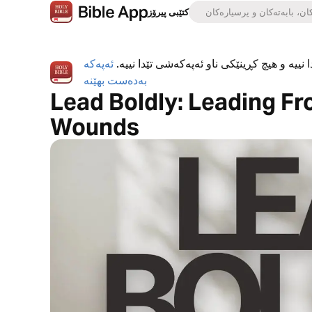
کتێبی پیرۆز
 نییە و هیچ کڕینێکی ناو ئەپەکەشی تێدا نییە.
ئەپەکە
بەدەست بهێنە
Lead Boldly: Leading F
Wounds