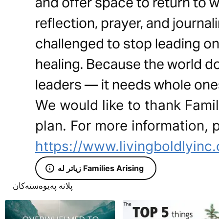
and offer space to return to 
reflection, prayer, and journal
challenged to stop leading on
healing. Because the world 
leaders — it needs whole ones.
We would like to thank Famili
plan. For more information, p
https://www.livingboldlyinc
زیاتر لە Families Arising
پلانە پەیوەستەکان