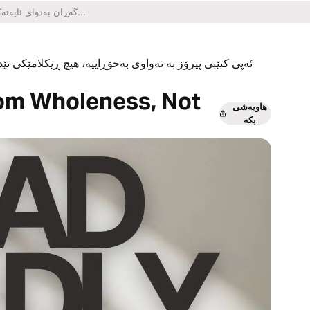
ئەپی کتێبی پیرۆز بە تەواوی بەخۆڕاییە، هیچ ڕیکلامێکی تێدا
rom Wholeness, Not
هاوبەشی
بکە