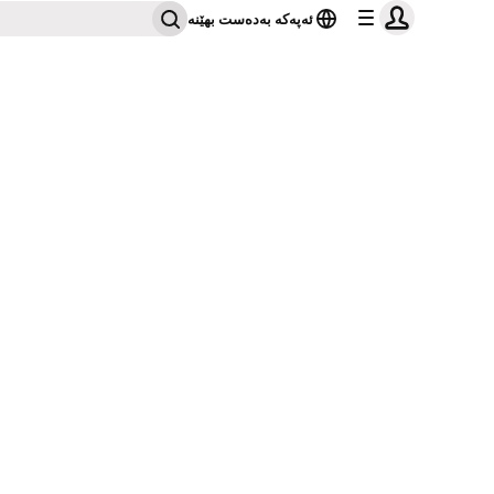
ئەپەکە بەدەست بهێنە