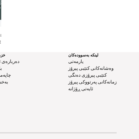
warding
Completing Project Me
Let There Be Writ
t
لینکە بەسوودەکان
خزم
یارمەتی
دەربارەی ئ
وەشانەکانی کتێبی پیرۆز
ب
کتێبی پیرۆزی دەنگی
چاپەم
زمانەکانی پەرتووکی پیرۆز
بەخش
ئایەتی ڕۆژانە