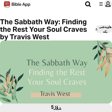
The Sabbath Way: Finding
هاوبەشی
the Rest Your Soul Craves
بکە
by Travis West
5ڕۆژ