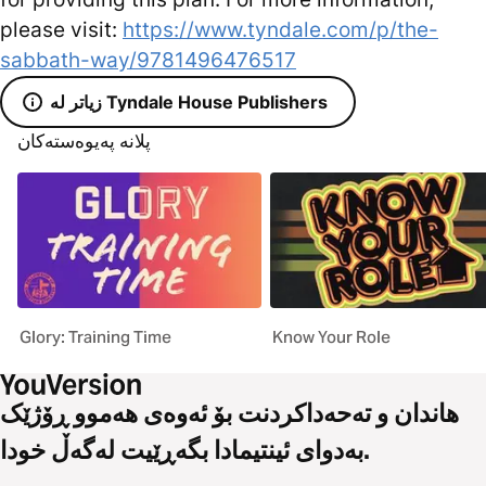
please visit:
https://www.tyndale.com/p/the-
sabbath-way/9781496476517
زیاتر لە Tyndale House Publishers
پلانە پەیوەستەکان
Glory: Training Time
Know Your Role
هاندان و تەحەداکردنت بۆ ئەوەی هەموو ڕۆژێک
بەدوای ئینتیمادا بگەڕێیت لەگەڵ خودا.