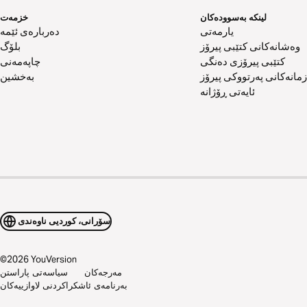
لینکە بەسوودەکان
خزمەت
یارمەتی
دەربارەی ئێمە
وەشانەکانی کتێبی پیرۆز
بلۆگ
کتێبی پیرۆزی دەنگی
چاپەمەنی
زمانەکانی پەرتووکی پیرۆز
بەخشین
ئایەتی ڕۆژانە
سۆرانی، کوردیی ناوەندی
©
2026
YouVersion
مەرجەکان
سیاسەتی پاراستن
بەرنامەی ئاشکراکردنی لاوازییەکان