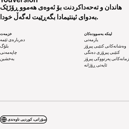
هاندان و تەحەداکردنت بۆ ئەوەی هەموو ڕۆژێک
بەدوای ئینتیمادا بگەڕێیت لەگەڵ خودا.
لینکە بەسوودەکان
خزمەت
یارمەتی
دەربارەی ئێمە
وەشانەکانی کتێبی پیرۆز
بلۆگ
کتێبی پیرۆزی دەنگی
چاپەمەنی
زمانەکانی پەرتووکی پیرۆز
بەخشین
ئایەتی ڕۆژانە
سۆرانی، کوردیی ناوەندی