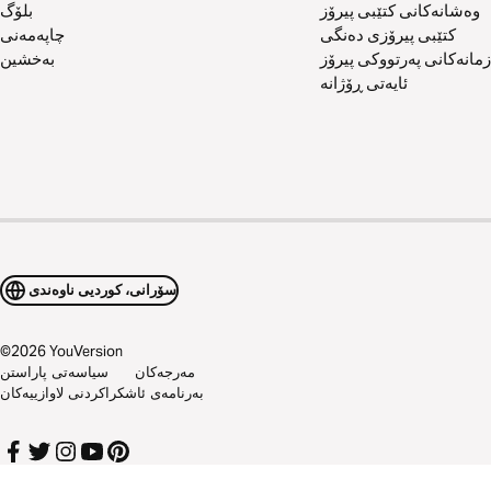
وەشانەکانی کتێبی پیرۆز
بلۆگ
کتێبی پیرۆزی دەنگی
چاپەمەنی
زمانەکانی پەرتووکی پیرۆز
بەخشین
ئایەتی ڕۆژانە
سۆرانی، کوردیی ناوەندی
©
2026
YouVersion
مەرجەکان
سیاسەتی پاراستن
بەرنامەی ئاشکراکردنی لاوازییەکان