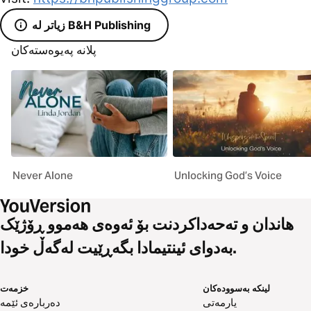
زیاتر لە B&H Publishing
پلانە پەیوەستەکان
Never Alone
Unlocking God’s Voice
هاندان و تەحەداکردنت بۆ ئەوەی هەموو ڕۆژێک
بەدوای ئینتیمادا بگەڕێیت لەگەڵ خودا.
لینکە بەسوودەکان
خزمەت
یارمەتی
دەربارەی ئێمە