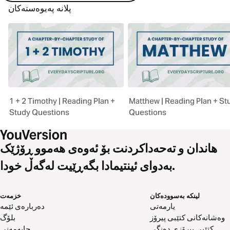
پلانە پەیوەستەکان
1 + 2 Timothy | Reading Plan +
Matthew | Reading Plan + St
Study Questions
Questions
هاندان و تەحەداکردنت بۆ ئەوەی هەموو ڕۆژێک
بەدوای ئینتیمادا بگەڕێیت لەگەڵ خودا.
لینکە بەسوودەکان
خزمەت
یارمەتی
دەربارەی ئێمە
وەشانەکانی کتێبی پیرۆز
بلۆگ
کتێبی پیرۆزی دەنگی
چاپەمەنی