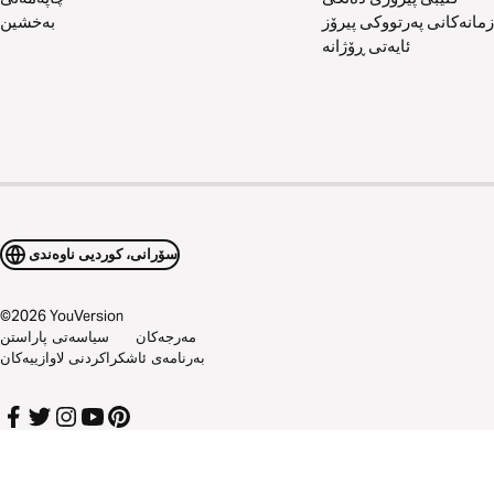
زمانەکانی پەرتووکی پیرۆز
بەخشین
ئایەتی ڕۆژانە
سۆرانی، کوردیی ناوەندی
©
2026
YouVersion
مەرجەکان
سیاسەتی پاراستن
بەرنامەی ئاشکراکردنی لاوازییەکان