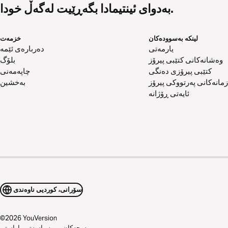
بەدوای ئینتیمادا بگەڕێیت لەگەڵ خودا.
لینکە بەسوودەکان
خزمەت
یارمەتی
دەربارەی ئێمە
وەشانەکانی کتێبی پیرۆز
بلۆگ
کتێبی پیرۆزی دەنگی
چاپەمەنی
زمانەکانی پەرتووکی پیرۆز
بەخشین
ئایەتی ڕۆژانە
سۆرانی، کوردیی ناوەندی
©
2026
YouVersion
مەرجەکان
سیاسەتی پاراستن