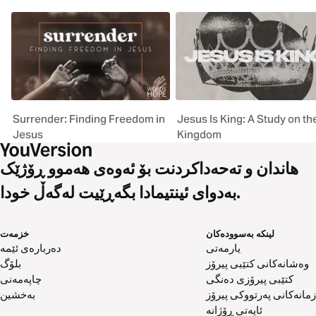
Surrender: Finding Freedom in
Jesus Is King: A Study on th
Jesus
Kingdom
هاندان و تەحەداکردنت بۆ ئەوەی هەموو ڕۆژێک
بەدوای ئینتیمادا بگەڕێیت لەگەڵ خودا.
لینکە بەسوودەکان
خزمەت
یارمەتی
دەربارەی ئێمە
وەشانەکانی کتێبی پیرۆز
بلۆگ
کتێبی پیرۆزی دەنگی
چاپەمەنی
زمانەکانی پەرتووکی پیرۆز
بەخشین
ئایەتی ڕۆژانە