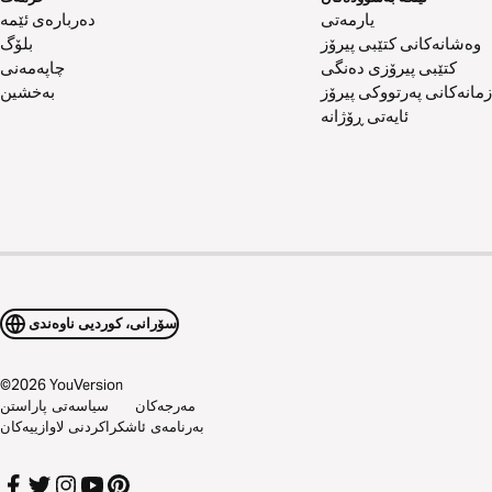
یارمەتی
دەربارەی ئێمە
وەشانەکانی کتێبی پیرۆز
بلۆگ
کتێبی پیرۆزی دەنگی
چاپەمەنی
زمانەکانی پەرتووکی پیرۆز
بەخشین
ئایەتی ڕۆژانە
سۆرانی، کوردیی ناوەندی
©
2026
YouVersion
مەرجەکان
سیاسەتی پاراستن
بەرنامەی ئاشکراکردنی لاوازییەکان