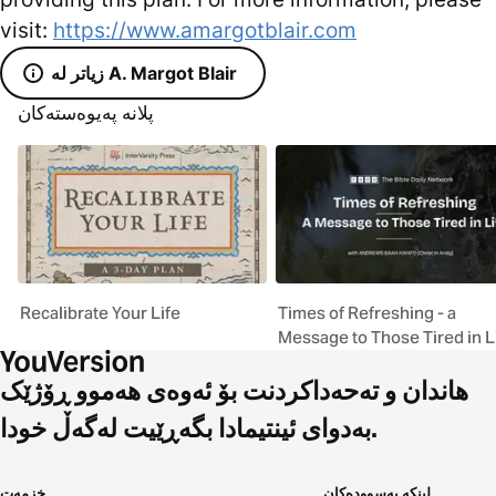
visit:
https://www.amargotblair.com
زیاتر لە A. Margot Blair
پلانە پەیوەستەکان
Recalibrate Your Life
Times of Refreshing - a
Message to Those Tired in L
هاندان و تەحەداکردنت بۆ ئەوەی هەموو ڕۆژێک
بەدوای ئینتیمادا بگەڕێیت لەگەڵ خودا.
لینکە بەسوودەکان
خزمەت