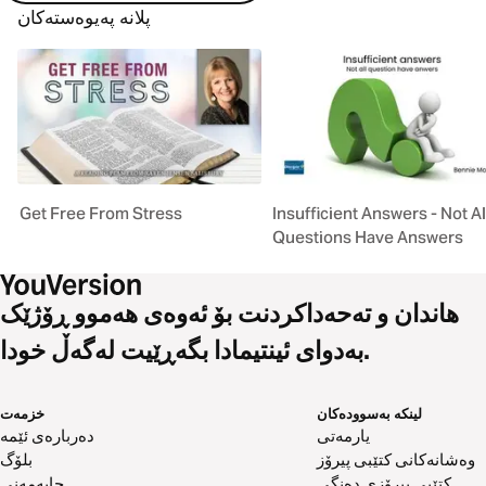
پلانە پەیوەستەکان
Get Free From Stress
Insufficient Answers - Not Al
Questions Have Answers
هاندان و تەحەداکردنت بۆ ئەوەی هەموو ڕۆژێک
بەدوای ئینتیمادا بگەڕێیت لەگەڵ خودا.
لینکە بەسوودەکان
خزمەت
یارمەتی
دەربارەی ئێمە
وەشانەکانی کتێبی پیرۆز
بلۆگ
کتێبی پیرۆزی دەنگی
چاپەمەنی