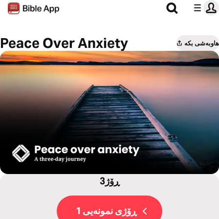
Peace Over Anxiety
هاوبەشی بکە
3ڕۆژ
ڕۆژی نمونەیی 1