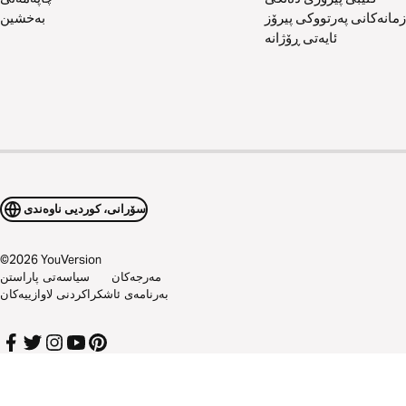
زمانەکانی پەرتووکی پیرۆز
بەخشین
ئایەتی ڕۆژانە
سۆرانی، کوردیی ناوەندی
©
2026
YouVersion
مەرجەکان
سیاسەتی پاراستن
بەرنامەی ئاشکراکردنی لاوازییەکان