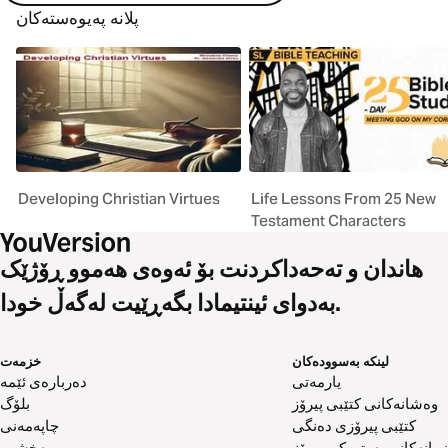
پلانە پەیوەستەکان
Developing Christian Virtues
Life Lessons From 25 New
Testament Characters
هاندان و تەحەداکردنت بۆ ئەوەی هەموو ڕۆژێک
بەدوای ئینتیمادا بگەڕێیت لەگەڵ خودا.
لینکە بەسوودەکان
خزمەت
یارمەتی
دەربارەی ئێمە
وەشانەکانی کتێبی پیرۆز
بلۆگ
کتێبی پیرۆزی دەنگی
چاپەمەنی
زمانەکانی پەرتووکی پیرۆز
بەخشین