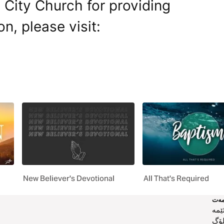
 City Church for providing
on, please visit:
New Believer's Devotional
All That's Required
ەت
ێمە
لۆگ