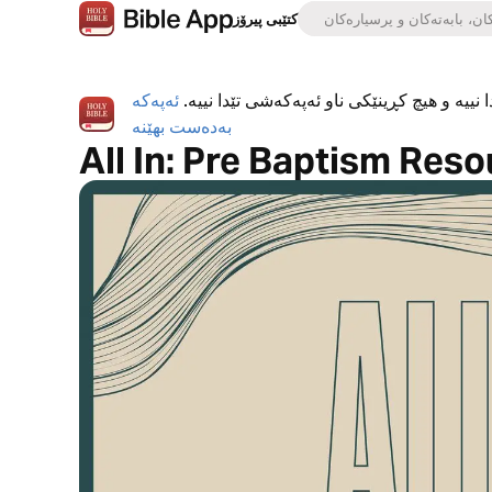
کتێبی پیرۆز
 نییە و هیچ کڕینێکی ناو ئەپەکەشی تێدا نییە.
ئەپەکە
بەدەست بهێنە
All In: Pre Baptism Res