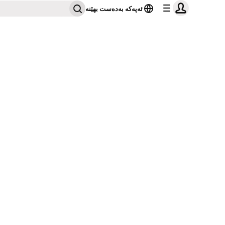
ئەپەکە بەدەست بهێنە