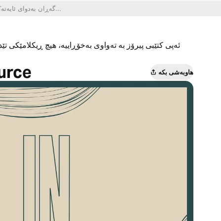
ئەپی کتێبی پیرۆز بە تەواوی بەخۆڕاییە، هیچ ڕیکلامێکی تێدا
ource
هاوبەشی بکە