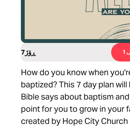
7ڕۆژ
1
How do you know when you're 
baptized? This 7 day plan wil
Bible says about baptism and 
point for you to grow in your 
created by Hope City Church i