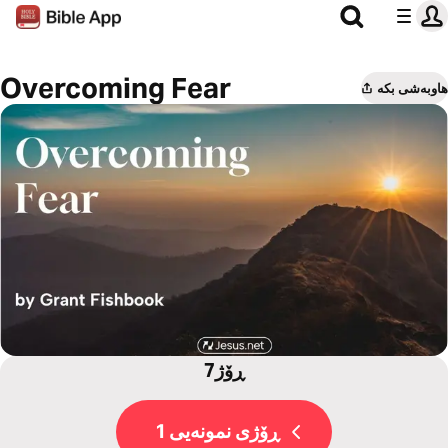
Overcoming Fear
هاوبەشی بکە
7ڕۆژ
ڕۆژی نمونەیی 1