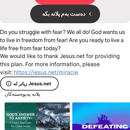
دەست بەم پلانە بکە
Do you struggle with fear? We all do! God wants us
to live in freedom from fear! Are you ready to live a
life free from fear today?
We would like to thank Jesus.net for providing
this plan. For more information, please
visit:
https://jesus.net/miracle
زیاتر لە Jesus.net
پلانە پەیوەستەکان