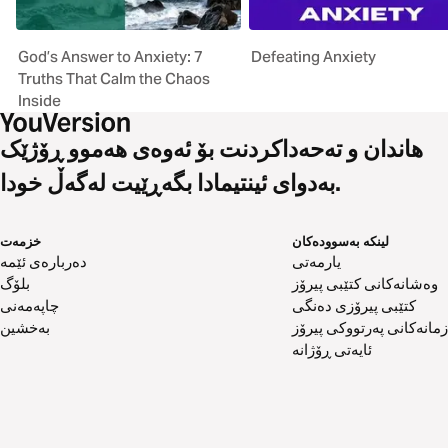
God’s Answer to Anxiety: 7
Defeating Anxiety
Truths That Calm the Chaos
Inside
هاندان و تەحەداکردنت بۆ ئەوەی هەموو ڕۆژێک
بەدوای ئینتیمادا بگەڕێیت لەگەڵ خودا.
لینکە بەسوودەکان
خزمەت
یارمەتی
دەربارەی ئێمە
وەشانەکانی کتێبی پیرۆز
بلۆگ
کتێبی پیرۆزی دەنگی
چاپەمەنی
زمانەکانی پەرتووکی پیرۆز
بەخشین
ئایەتی ڕۆژانە