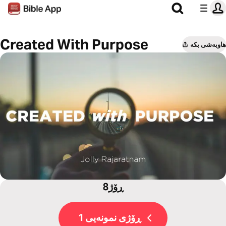
Created With Purpose
هاوبەشی بکە
8ڕۆژ
ڕۆژی نمونەیی 1