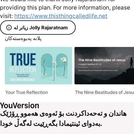
providing this plan. For more information, please
visit:
https://www.thisthingcalledlife.net
زیاتر لە Jolly Rajaratnam
پلانە پەیوەستەکان
Your True Reflection
The Nine Beatitudes of Jes
هاندان و تەحەداکردنت بۆ ئەوەی هەموو ڕۆژێک
بەدوای ئینتیمادا بگەڕێیت لەگەڵ خودا.