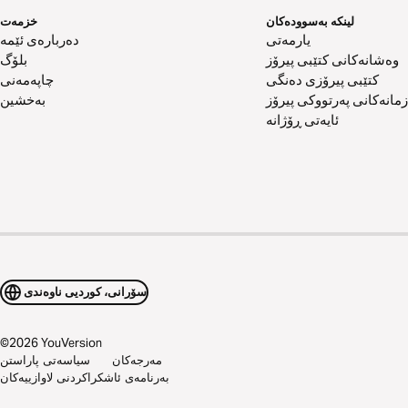
لینکە بەسوودەکان
خزمەت
یارمەتی
دەربارەی ئێمە
وەشانەکانی کتێبی پیرۆز
بلۆگ
کتێبی پیرۆزی دەنگی
چاپەمەنی
زمانەکانی پەرتووکی پیرۆز
بەخشین
ئایەتی ڕۆژانە
سۆرانی، کوردیی ناوەندی
©
2026
YouVersion
مەرجەکان
سیاسەتی پاراستن
بەرنامەی ئاشکراکردنی لاوازییەکان