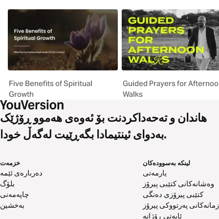
Five Benefits of Spiritual
Guided Prayers for Afterno
Growth
Walks
هاندان و تەحەداکردنت بۆ ئەوەی هەموو ڕۆژێک
بەدوای ئینتیمادا بگەڕێیت لەگەڵ خودا.
لینکە بەسوودەکان
خزمەت
یارمەتی
دەربارەی ئێمە
وەشانەکانی کتێبی پیرۆز
بلۆگ
کتێبی پیرۆزی دەنگی
چاپەمەنی
زمانەکانی پەرتووکی پیرۆز
بەخشین
ئایەتی ڕۆژانە