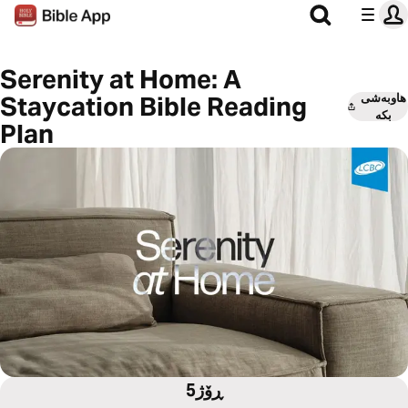
Serenity at Home: A
هاوبەشی
Staycation Bible Reading
بکە
Plan
5ڕۆژ