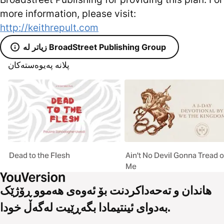
more information, please visit:
http://keithrepult.com
زیاتر لە BroadStreet Publishing Group
پلانە پەیوەستەکان
Dead to the Flesh
Ain't No Devil Gonna Tread 
Me
هاندان و تەحەداکردنت بۆ ئەوەی هەموو ڕۆژێک
بەدوای ئینتیمادا بگەڕێیت لەگەڵ خودا.