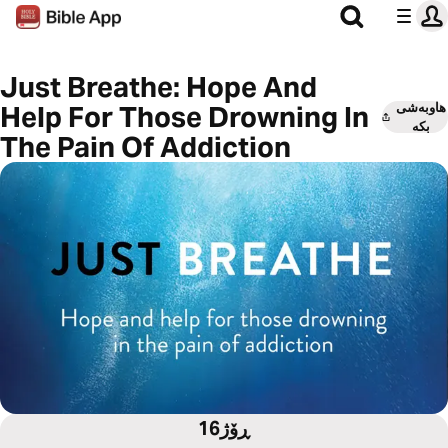
Just Breathe: Hope And
هاوبەشی
Help For Those Drowning In
بکە
The Pain Of Addiction
16ڕۆژ