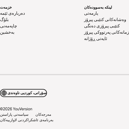
لینکە بەسوودەکان
خزمەت
یارمەتی
دەربارەی ئێمە
وەشانەکانی کتێبی پیرۆز
بلۆگ
کتێبی پیرۆزی دەنگی
چاپەمەنی
زمانەکانی پەرتووکی پیرۆز
بەخشین
ئایەتی ڕۆژانە
سۆرانی، کوردیی ناوەندی
©
2026
YouVersion
مەرجەکان
سیاسەتی پاراستن
بەرنامەی ئاشکراکردنی لاوازییەکان