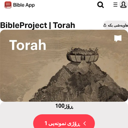
BibleProject | Torah
هاوبەشی بکە
100ڕۆژ
ڕۆژی نمونەیی 1