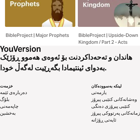
BibleProject | Major Prophets
BibleProject | Upside-Down
Kingdom / Part 2 - Acts
هاندان و تەحەداکردنت بۆ ئەوەی هەموو ڕۆژێک
بەدوای ئینتیمادا بگەڕێیت لەگەڵ خودا.
لینکە بەسوودەکان
خزمەت
یارمەتی
دەربارەی ئێمە
وەشانەکانی کتێبی پیرۆز
بلۆگ
کتێبی پیرۆزی دەنگی
چاپەمەنی
زمانەکانی پەرتووکی پیرۆز
بەخشین
ئایەتی ڕۆژانە