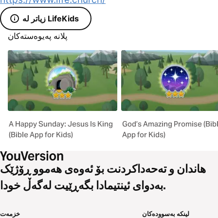
زیاتر لە LifeKids
پلانە پەیوەستەکان
A Happy Sunday: Jesus Is King
God’s Amazing Promise (Bib
(Bible App for Kids)
App for Kids)
هاندان و تەحەداکردنت بۆ ئەوەی هەموو ڕۆژێک
بەدوای ئینتیمادا بگەڕێیت لەگەڵ خودا.
لینکە بەسوودەکان
خزمەت