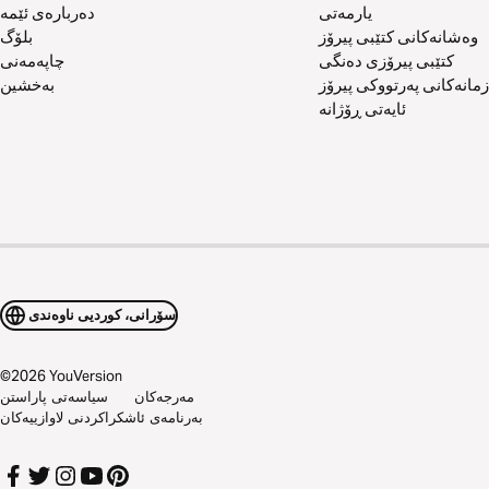
یارمەتی
دەربارەی ئێمە
وەشانەکانی کتێبی پیرۆز
بلۆگ
کتێبی پیرۆزی دەنگی
چاپەمەنی
زمانەکانی پەرتووکی پیرۆز
بەخشین
ئایەتی ڕۆژانە
سۆرانی، کوردیی ناوەندی
©
2026
YouVersion
مەرجەکان
سیاسەتی پاراستن
بەرنامەی ئاشکراکردنی لاوازییەکان