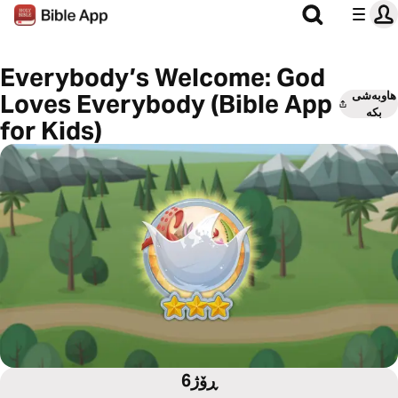
Everybody’s Welcome: God
هاوبەشی
Loves Everybody (Bible App
بکە
for Kids)
6ڕۆژ