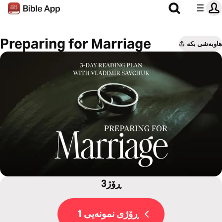
Preparing for Marriage
هاوبەشی بکە
3ڕۆژ
ڕۆژی نمونەیی 1