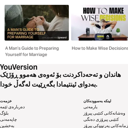
A Man’s Guide to Preparing
How to Make Wise Decision
Yourself for Marriage
هاندان و تەحەداکردنت بۆ ئەوەی هەموو ڕۆژێک
بەدوای ئینتیمادا بگەڕێیت لەگەڵ خودا.
لینکە بەسوودەکان
خزمەت
یارمەتی
دەربارەی ئێمە
وەشانەکانی کتێبی پیرۆز
بلۆگ
کتێبی پیرۆزی دەنگی
چاپەمەنی
زمانەکانی پەرتووکی پیرۆز
بەخشین