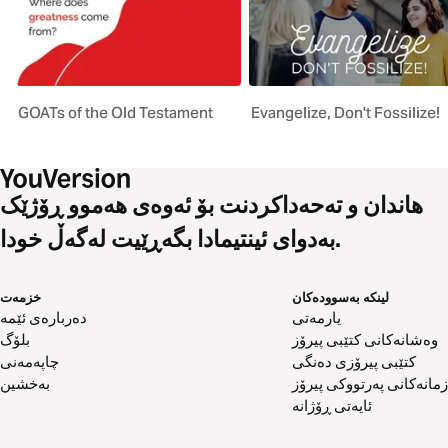
GOATs of the Old Testament
Evangelize, Don't Fossilize!
هاندان و تەحەداکردنت بۆ ئەوەی هەموو ڕۆژێک
بەدوای ئینتیمادا بگەڕێیت لەگەڵ خودا.
لینکە بەسوودەکان
خزمەت
یارمەتی
دەربارەی ئێمە
وەشانەکانی کتێبی پیرۆز
بلۆگ
کتێبی پیرۆزی دەنگی
چاپەمەنی
زمانەکانی پەرتووکی پیرۆز
بەخشین
ئایەتی ڕۆژانە