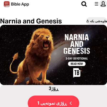
Narnia and Genesis
هاوبەشی بکە
3ڕۆژ
ڕۆژی نمونەیی 1