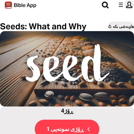
Seeds: What and Why
هاوبەشی بکە
4ڕۆژ
ڕۆژی نمونەیی 1