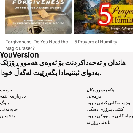
Forgiveness: Do You Need the
5 Prayers of Humility
Magic Eraser?
هاندان و تەحەداکردنت بۆ ئەوەی هەموو ڕۆژێک
بەدوای ئینتیمادا بگەڕێیت لەگەڵ خودا.
لینکە بەسوودەکان
خزمەت
یارمەتی
دەربارەی ئێمە
وەشانەکانی کتێبی پیرۆز
بلۆگ
کتێبی پیرۆزی دەنگی
چاپەمەنی
زمانەکانی پەرتووکی پیرۆز
بەخشین
ئایەتی ڕۆژانە