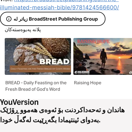
illuminated-messiah-bible/9781424566600/
زیاتر لە BroadStreet Publishing Group
پلانە پەیوەستەکان
BREAD - Daily Feasting on the
Raising Hope
Fresh Bread of God’s Word
هاندان و تەحەداکردنت بۆ ئەوەی هەموو ڕۆژێک
بەدوای ئینتیمادا بگەڕێیت لەگەڵ خودا.