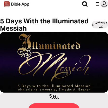
5 Days With the Illuminated
هاوبەشی
Messiah
بکە
5ڕۆژ