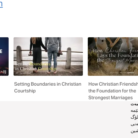
m
Setting Boundaries in Christian
How Christian Friends
Courtship
the Foundation for the
Strongest Marriages
ەت
ێمە
لۆگ
ەنی
ین