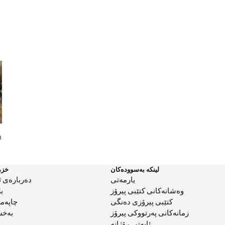
hip Lays
Finding The Right Motivation
Most Likely to . . .
لینکە بەسوودەکان
خزم
یارمەتی
دەربارەی ئ
وەشانەکانی کتێبی پیرۆز
ب
کتێبی پیرۆزی دەنگی
چاپەم
زمانەکانی پەرتووکی پیرۆز
بەخش
ئایەتی ڕۆژانە