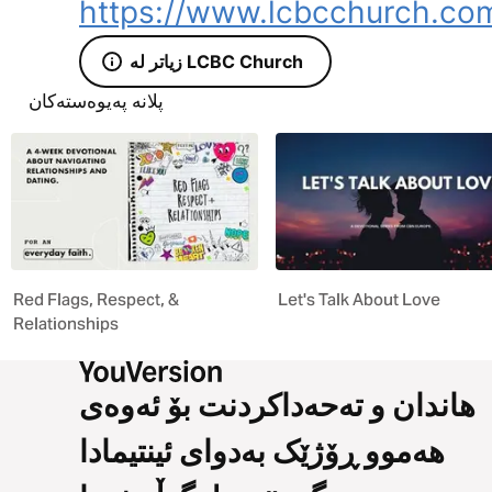
https://www.lcbcchurch.co
زیاتر لە LCBC Church
پلانە پەیوەستەکان
Red Flags, Respect, &
Let's Talk About Love
Relationships
هاندان و تەحەداکردنت بۆ ئەوەی
هەموو ڕۆژێک بەدوای ئینتیمادا