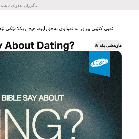
ئەپی کتێبی پیرۆز بە تەواوی بەخۆڕاییە، هیچ ڕیکلامێکی تێدا
y About Dating?
هاوبەشی بکە