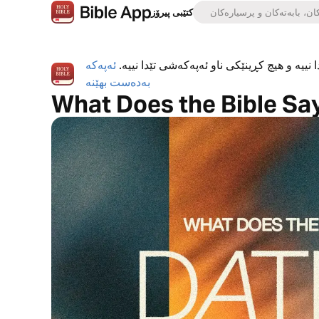
کتێبی پیرۆز
 نییە و هیچ کڕینێکی ناو ئەپەکەشی تێدا نییە.
ئەپەکە
بەدەست بهێنە
What Does the Bible Sa