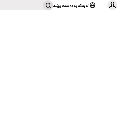
ئەپەکە بەدەست بهێنە