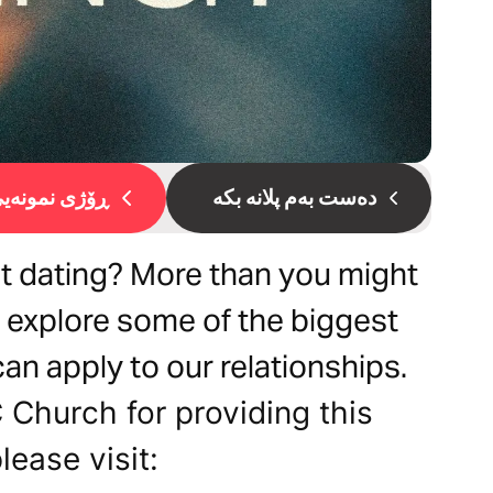
دەست بەم پلانە بکە
ڕۆژی نمونەیی 
t dating? More than you might
’ll explore some of the biggest
can apply to our relationships.
 Church for providing this
lease visit: