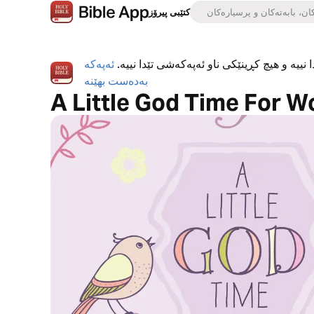
کتێبی پیرۆز
 نییە و هیچ کڕینێکی ناو ئەپەکەشی تێدا نییە.
ئەپەکە
بەدەست بهێنە
A Little God Time For 