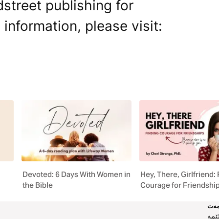
street publishing for
 information, please visit:
Devoted: 6 Days With Women in
Hey, There, Girlfriend:
the Bible
Courage for Friendshi
ەت
ێمە