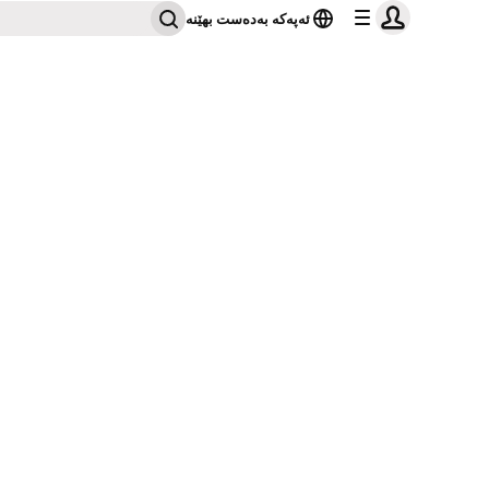
ئەپەکە بەدەست بهێنە