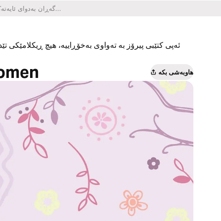
ئەپی کتێبی پیرۆز بە تەواوی بەخۆڕاییە، هیچ ڕیکلامێکی تێدا
Women
هاوبەشی بکە