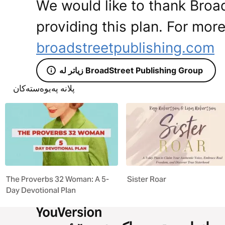
We would like to thank Broad
providing this plan. For more
broadstreetpublishing.com
زیاتر لە BroadStreet Publishing Group
پلانە پەیوەستەکان
The Proverbs 32 Woman: A 5-
Sister Roar
Day Devotional Plan