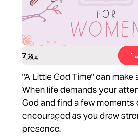
7ڕۆژ
1
"A Little God Time" can make a
When life demands your atten
God and find a few moments o
encouraged as you draw stren
presence.