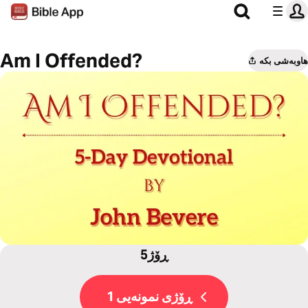
Am I Offended?
هاوبەشی بکە
5ڕۆژ
ڕۆژی نمونەیی 1