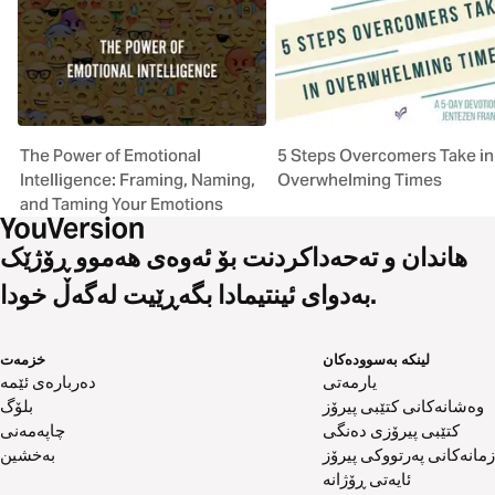
The Power of Emotional
5 Steps Overcomers Take in
Intelligence: Framing, Naming,
Overwhelming Times
and Taming Your Emotions
هاندان و تەحەداکردنت بۆ ئەوەی هەموو ڕۆژێک
بەدوای ئینتیمادا بگەڕێیت لەگەڵ خودا.
لینکە بەسوودەکان
خزمەت
یارمەتی
دەربارەی ئێمە
وەشانەکانی کتێبی پیرۆز
بلۆگ
کتێبی پیرۆزی دەنگی
چاپەمەنی
زمانەکانی پەرتووکی پیرۆز
بەخشین
ئایەتی ڕۆژانە