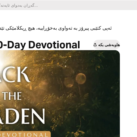
ئەپی کتێبی پیرۆز بە تەواوی بەخۆڕاییە، هیچ ڕیکلامێکی تێدا
10-Day Devotional
هاوبەشی بکە