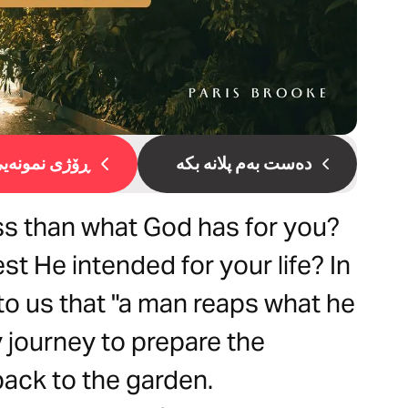
دەست بەم پلانە بکە
ڕۆژی نمونەیی 
less than what God has for you?
t He intended for your life? In
 to us that "a man reaps what he
 journey to prepare the
back to the garden.