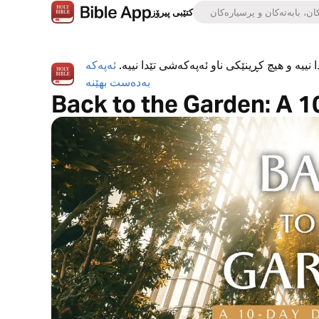
کتێبی پیرۆز
 نییە و هیچ کڕینێکی ناو ئەپەکەشی تێدا نییە.
ئەپەکە
بەدەست بهێنە
Back to the Garden: A 