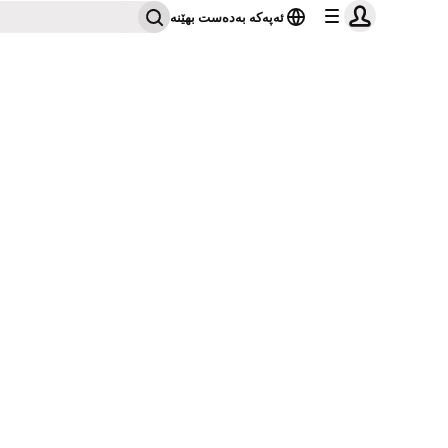
ئەپەکە بەدەست بهێنە