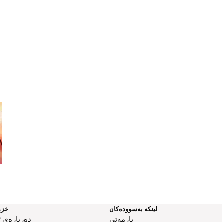
l
Worship: From Silence to Song
Your True Reflect
لینکە بەسوودەکان
خزم
یارمەتی
دەربارەی ئ