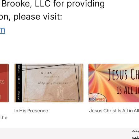
 Brooke, LLC for providing
on, please visit:
om
In His Presence
Jesus Christ Is All in Al
 the
ەت
ێمە