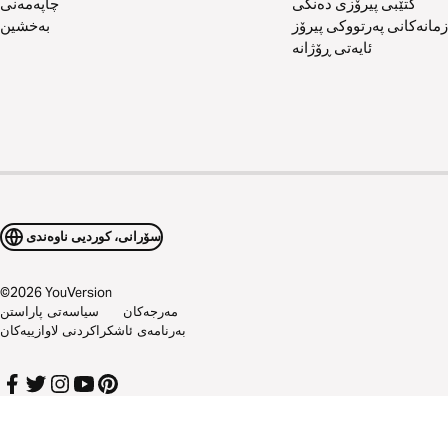
کتێبی پیرۆزی دەنگی
چاپەمەنی
زمانەکانی پەرتووکی پیرۆز
بەخشین
ئایەتی ڕۆژانە
سۆرانی، کوردیی ناوەندی
©
2026
YouVersion
مەرجەکان
سیاسەتی پاراستن
بەرنامەی ئاشکراکردنی لاوازییەکان