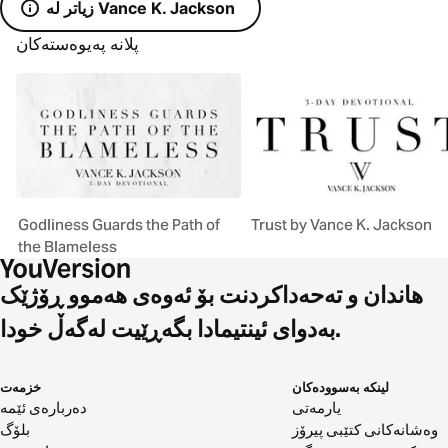
زیاتر لە Vance K. Jackson
پلانە پەیوەستەکان
Godliness Guards the Path of
Trust by Vance K. Jackson
the Blameless
هاندان و تەحەداکردنت بۆ ئەوەی هەموو ڕۆژێک
بەدوای ئینتیمادا بگەڕێیت لەگەڵ خودا.
لینکە بەسوودەکان
خزمەت
یارمەتی
دەربارەی ئێمە
وەشانەکانی کتێبی پیرۆز
بلۆگ