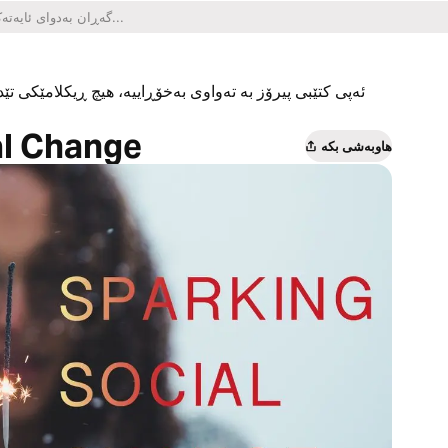
ئەپی کتێبی پیرۆز بە تەواوی بەخۆڕاییە، هیچ ڕیکلامێکی تێدا
al Change
هاوبەشی بکە