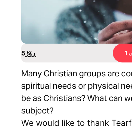
5ڕۆژ
1
Many Christian groups are co
spiritual needs or physical ne
be as Christians? What can we
subject?
We would like to thank Tearf