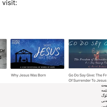
visit:
Why Jesus Was Born
Go Do Say Give: The 
Of Surrender To Jesus
ەت
ێمە
لۆگ
ەنی
ین