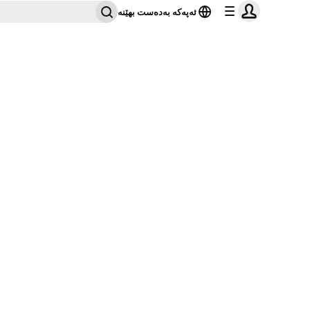
ئەپەکە بەدەست بهێنە