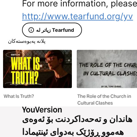
For more information, please 
http://www.tearfund.org/yv
زیاتر لە Tearfund
پلانە پەیوەستەکان
What Is Truth?
The Role of the Church in
Cultural Clashes
هاندان و تەحەداکردنت بۆ ئەوەی
هەموو ڕۆژێک بەدوای ئینتیمادا