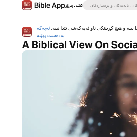
کتێبی پیرۆز
 نییە و هیچ کڕینێکی ناو ئەپەکەشی تێدا نییە.
ئەپەکە
بەدەست بهێنە
A Biblical View On Soci