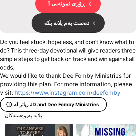
ڕۆژی نمونەیی 1
دەست بەم پلانە بکە
Do you feel stuck, hopeless, and don't know what to
do? This three-day devotional will give readers three
simple steps to get back on track and win against all
odds.
We would like to thank Dee Fomby Ministries for
providing this plan. For more information, please
visit:
https://www.instagram.com/deefomby
زیاتر لە JD and Dee Fomby Ministries
پلانە پەیوەستەکان