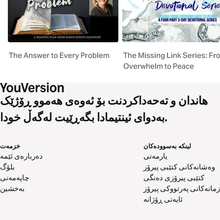
The Answer to Every Problem
The Missing Link Series: Fr
Overwhelm to Peace
هاندان و تەحەداکردنت بۆ ئەوەی هەموو ڕۆژێک
بەدوای ئینتیمادا بگەڕێیت لەگەڵ خودا.
لینکە بەسوودەکان
خزمەت
یارمەتی
دەربارەی ئێمە
وەشانەکانی کتێبی پیرۆز
بلۆگ
کتێبی پیرۆزی دەنگی
چاپەمەنی
زمانەکانی پەرتووکی پیرۆز
بەخشین
ئایەتی ڕۆژانە