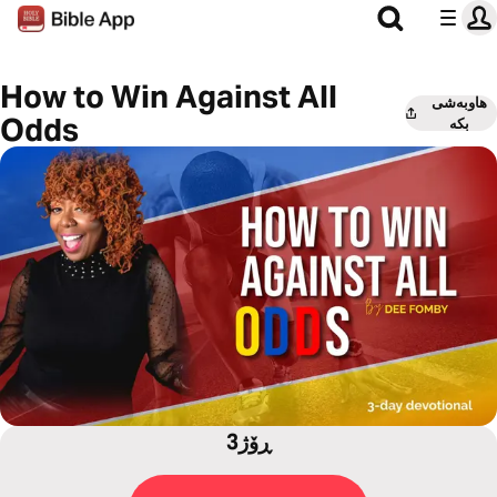
How to Win Against All
هاوبەشی
Odds
بکە
3ڕۆژ