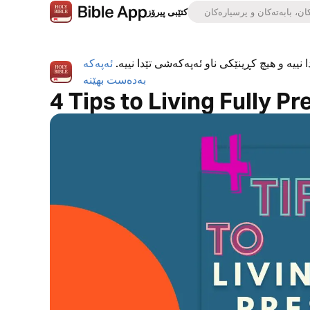
کتێبی پیرۆز
 نییە و هیچ کڕینێکی ناو ئەپەکەشی تێدا نییە.
ئەپەکە
بەدەست بهێنە
4 Tips to Living Fully Pr