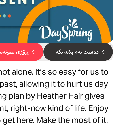
دەست بەم پلانە بکە
ڕۆژی نمونەیی 
 not alone. It’s so easy for us to
past, allowing it to hurt us day
ing plan by Heather Hair gives
nt, right-now kind of life. Enjoy
get here. Make the most of it.