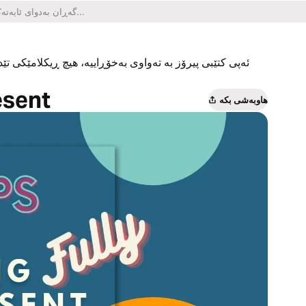
ئەپی کتێبی پیرۆز بە تەواوی بەخۆڕاییە، هیچ ڕیکلامێکی تێدا
esent
هاوبەشی بکە