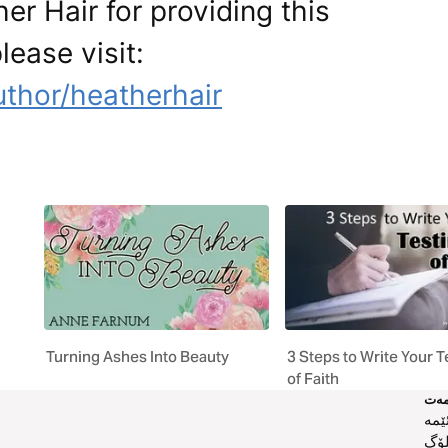
er Hair for providing this
lease visit:
thor/heatherhair
Turning Ashes Into Beauty
3 Steps to Write Your 
of Faith
ەت
ێمە
لۆگ