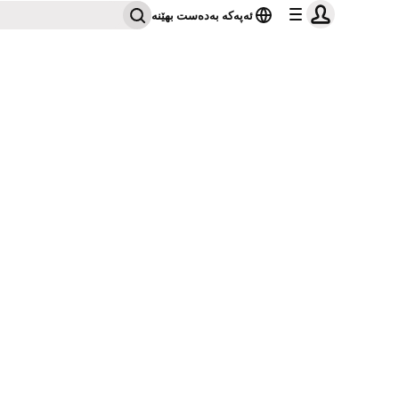
ئەپەکە بەدەست بهێنە