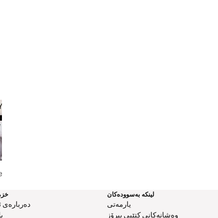
Testimony
Not What I Expected
Embracing Now
لینکە بەسوودەکان
خزم
یارمەتی
دەربارەی ئ
وەشانەکانی کتێبی پیرۆز
ب