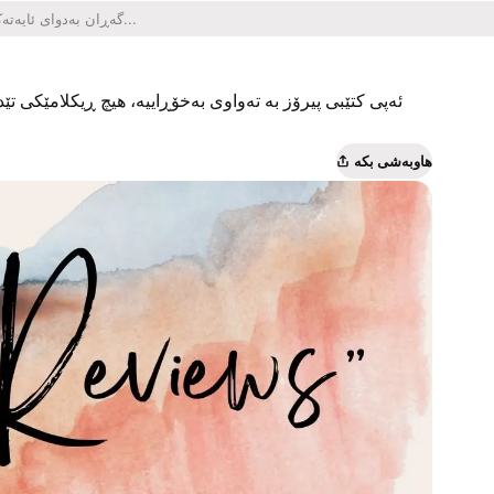
ئەپی کتێبی پیرۆز بە تەواوی بەخۆڕاییە، هیچ ڕیکلامێکی تێدا
هاوبەشی بکە