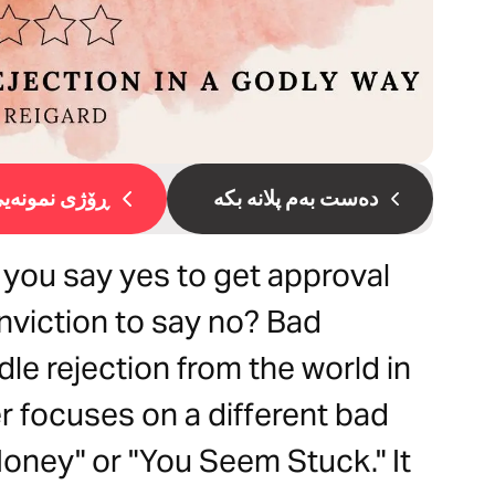
دەست بەم پلانە بکە
ڕۆژی نمونەیی 
 you say yes to get approval
nviction to say no? Bad
le rejection from the world in
er focuses on a different bad
oney" or "You Seem Stuck." It