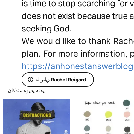
is time to stop searching for v
does not exist because true
seeking God.
We would like to thank Rache
plan. For more information, p
https://anhonestanswerblo
زیاتر لە Rachel Reigard
پلانە پەیوەستەکان