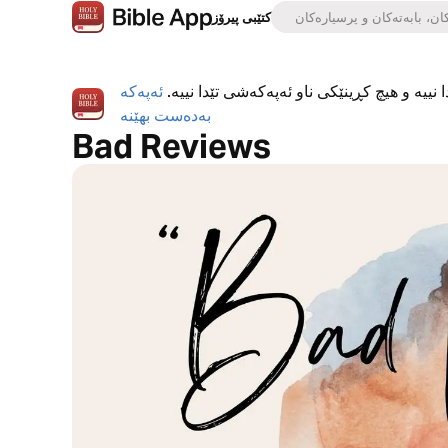
کتێبی پیرۆز
 نییە و هیچ کڕینێکی ناو ئەپەکەشی تێدا نییە.
ئەپەکە
بەدەست بهێنە
Bad Reviews