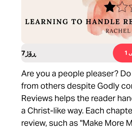
7ڕۆژ
1
Are you a people pleaser? Do
from others despite Godly co
Reviews helps the reader hand
a Christ-like way. Each chapt
review, such as "Make More M