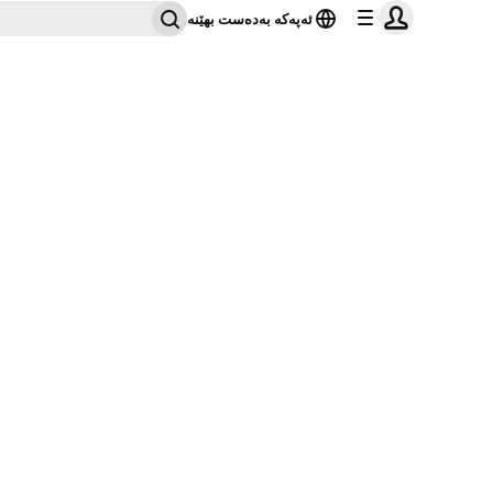
ئەپەکە بەدەست بهێنە