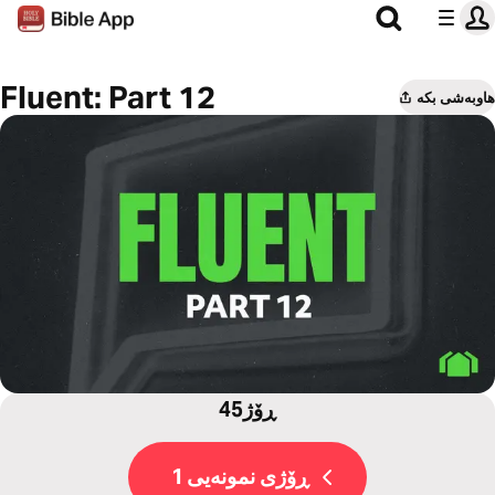
Fluent: Part 12
هاوبەشی بکە
45ڕۆژ
ڕۆژی نمونەیی 1