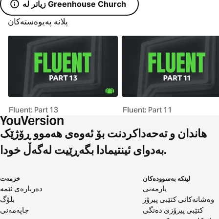
زیاتر لە Greenhouse Church
پلانە پەیوەستەکان
Fluent: Part 13
Fluent: Part 11
هاندان و تەحەداکردنت بۆ ئەوەی هەموو ڕۆژێک
بەدوای ئینتیمادا بگەڕێیت لەگەڵ خودا.
لینکە بەسوودەکان
خزمەت
یارمەتی
دەربارەی ئێمە
وەشانەکانی کتێبی پیرۆز
بلۆگ
کتێبی پیرۆزی دەنگی
چاپەمەنی