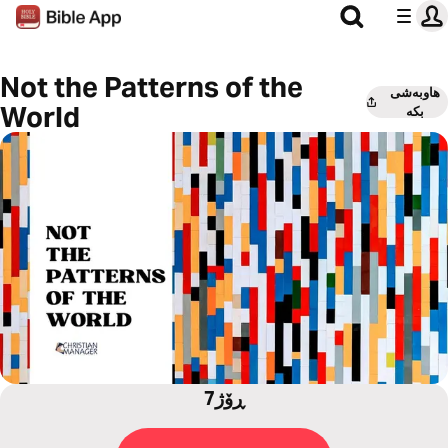
Not the Patterns of the
هاوبەشی
World
بکە
7ڕۆژ