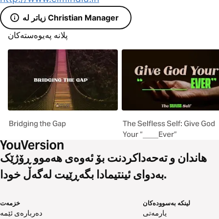
زیاتر لە Christian Manager
پلانە پەیوەستەکان
Bridging the Gap
The Selfless Self: Give God
Your “____Ever”
هاندان و تەحەداکردنت بۆ ئەوەی هەموو ڕۆژێک
بەدوای ئینتیمادا بگەڕێیت لەگەڵ خودا.
لینکە بەسوودەکان
خزمەت
یارمەتی
دەربارەی ئێمە