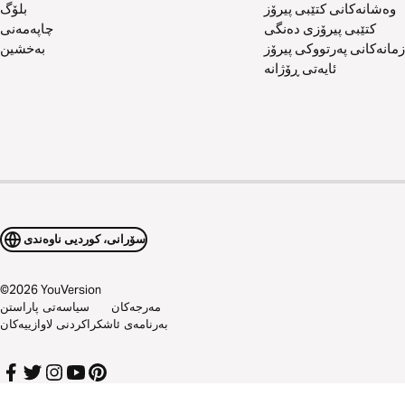
وەشانەکانی کتێبی پیرۆز
بلۆگ
کتێبی پیرۆزی دەنگی
چاپەمەنی
زمانەکانی پەرتووکی پیرۆز
بەخشین
ئایەتی ڕۆژانە
سۆرانی، کوردیی ناوەندی
©
2026
YouVersion
مەرجەکان
سیاسەتی پاراستن
بەرنامەی ئاشکراکردنی لاوازییەکان