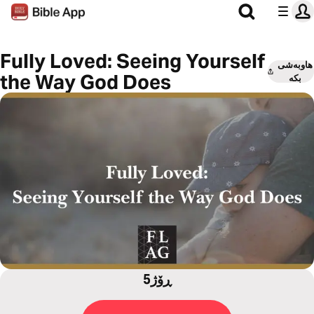
Fully Loved: Seeing Yourself
هاوبەشی
the Way God Does
بکە
5ڕۆژ