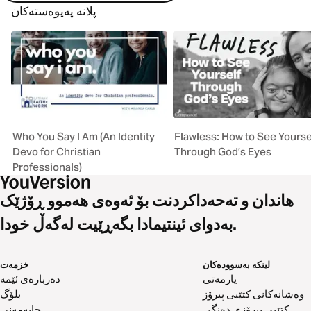
پلانە پەیوەستەکان
Who You Say I Am (An Identity
Flawless: How to See Yourse
Devo for Christian
Through God’s Eyes
Professionals)
هاندان و تەحەداکردنت بۆ ئەوەی هەموو ڕۆژێک
بەدوای ئینتیمادا بگەڕێیت لەگەڵ خودا.
لینکە بەسوودەکان
خزمەت
یارمەتی
دەربارەی ئێمە
وەشانەکانی کتێبی پیرۆز
بلۆگ
کتێبی پیرۆزی دەنگی
چاپەمەنی