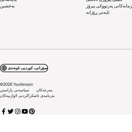
زمانەکانی پەرتووکی پیرۆز
بەخشین
ئایەتی ڕۆژانە
سۆرانی، کوردیی ناوەندی
©
2026
YouVersion
مەرجەکان
سیاسەتی پاراستن
بەرنامەی ئاشکراکردنی لاوازییەکان