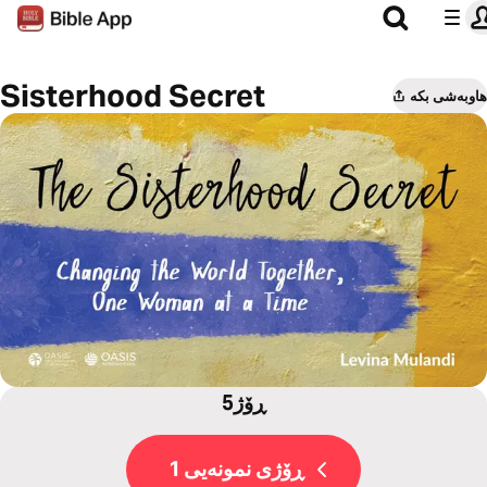
Sisterhood Secret
هاوبەشی بکە
5ڕۆژ
ڕۆژی نمونەیی 1