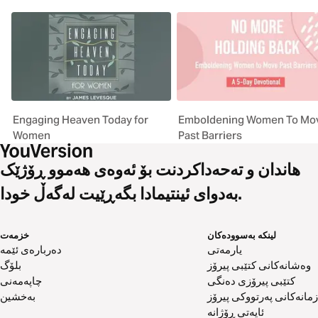
Engaging Heaven Today for
Emboldening Women To Mo
Women
Past Barriers
هاندان و تەحەداکردنت بۆ ئەوەی هەموو ڕۆژێک
بەدوای ئینتیمادا بگەڕێیت لەگەڵ خودا.
لینکە بەسوودەکان
خزمەت
یارمەتی
دەربارەی ئێمە
وەشانەکانی کتێبی پیرۆز
بلۆگ
کتێبی پیرۆزی دەنگی
چاپەمەنی
زمانەکانی پەرتووکی پیرۆز
بەخشین
ئایەتی ڕۆژانە