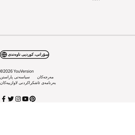
سۆرانی، کوردیی ناوەندی
©
2026
YouVersion
مەرجەکان
سیاسەتی پاراستن
بەرنامەی ئاشکراکردنی لاوازییەکان