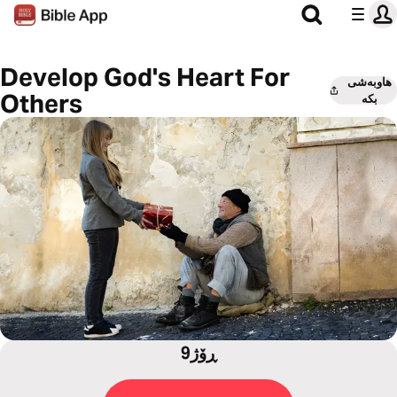
Develop God's Heart For
هاوبەشی
Others
بکە
9ڕۆژ