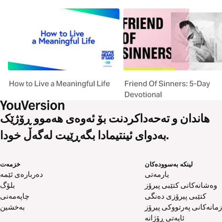
How to Live a Meaningful Life
Friend Of Sinners: 5-Day
Devotional
هاندان و تەحەداکردنت بۆ ئەوەی هەموو ڕۆژێک
بەدوای ئینتیمادا بگەڕێیت لەگەڵ خودا.
لینکە بەسوودەکان
خزمەت
یارمەتی
دەربارەی ئێمە
وەشانەکانی کتێبی پیرۆز
بلۆگ
کتێبی پیرۆزی دەنگی
چاپەمەنی
زمانەکانی پەرتووکی پیرۆز
بەخشین
ئایەتی ڕۆژانە