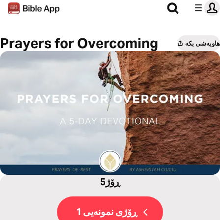
Prayers for Overcoming
هاوبەشی بکە
5ڕۆژ
ڕۆژی نمونەیی 1