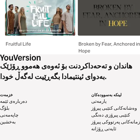
Fruitful Life
Broken by Fear, Anchored in
Hope
هاندان و تەحەداکردنت بۆ ئەوەی هەموو ڕۆژێک
بەدوای ئینتیمادا بگەڕێیت لەگەڵ خودا.
لینکە بەسوودەکان
خزمەت
یارمەتی
دەربارەی ئێمە
وەشانەکانی کتێبی پیرۆز
بلۆگ
کتێبی پیرۆزی دەنگی
چاپەمەنی
زمانەکانی پەرتووکی پیرۆز
بەخشین
ئایەتی ڕۆژانە