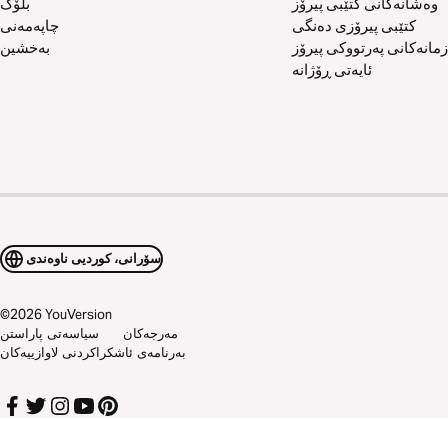
وەشانەکانی کتێبی پیرۆز
بلۆگ
کتێبی پیرۆزی دەنگی
چاپەمەنی
زمانەکانی پەرتووکی پیرۆز
بەخشین
ئایەتی ڕۆژانە
سۆرانی، کوردیی ناوەندی
©
2026
YouVersion
مەرجەکان
سیاسەتی پاراستن
بەرنامەی ئاشکراکردنی لاوازییەکان