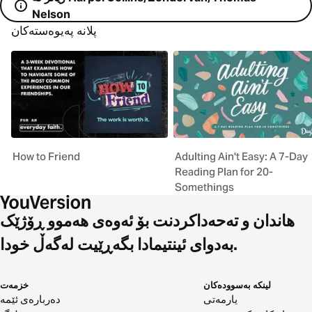
Nelson
پلانە پەیوەستەکان
How to Friend
Adulting Ain't Easy: A 7-Day
Reading Plan for 20-
Somethings
هاندان و تەحەداکردنت بۆ ئەوەی هەموو ڕۆژێک
بەدوای ئینتیمادا بگەڕێیت لەگەڵ خودا.
لینکە بەسوودەکان
خزمەت
یارمەتی
دەربارەی ئێمە