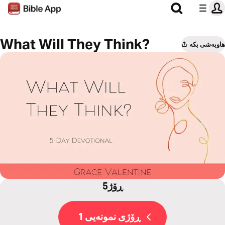
What Will They Think?
هاوبەشی بکە
5ڕۆژ
ڕۆژی نمونەیی 1