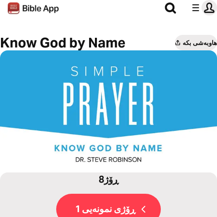
Know God by Name
هاوبەشی بکە
8ڕۆژ
ڕۆژی نمونەیی 1