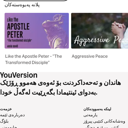
پلانە پەیوەستەکان
Like the Apostle Peter - ”The
Aggressive Peace
Transformed Disciple”
هاندان و تەحەداکردنت بۆ ئەوەی هەموو ڕۆژێک
بەدوای ئینتیمادا بگەڕێیت لەگەڵ خودا.
لینکە بەسوودەکان
خزمەت
یارمەتی
دەربارەی ئێمە
وەشانەکانی کتێبی پیرۆز
بلۆگ
کتێبی پیرۆزی دەنگی
چاپەمەنی