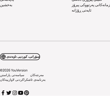
زمانەکانی پەرتووکی پیرۆز
بەخشین
ئایەتی ڕۆژانە
سۆرانی، کوردیی ناوەندی
©
2026
YouVersion
مەرجەکان
سیاسەتی پاراستن
بەرنامەی ئاشکراکردنی لاوازییەکان