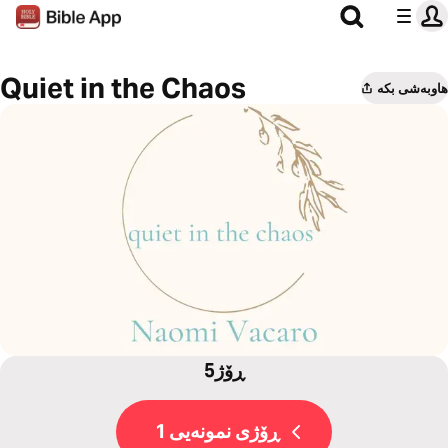
Quiet in the Chaos
هاوبەشی بکە
5ڕۆژ
ڕۆژی نمونەیی 1