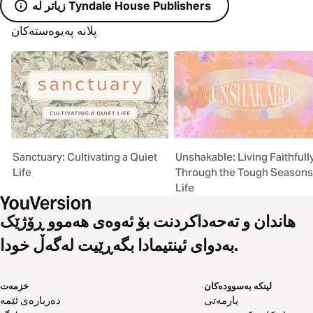
زیاتر لە Tyndale House Publishers
پلانە پەیوەستەکان
Sanctuary: Cultivating a Quiet
Unshakable: Living Faithfull
Life
Through the Tough Seasons
Life
هاندان و تەحەداکردنت بۆ ئەوەی هەموو ڕۆژێک
بەدوای ئینتیمادا بگەڕێیت لەگەڵ خودا.
لینکە بەسوودەکان
خزمەت
یارمەتی
دەربارەی ئێمە