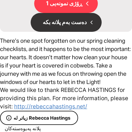
ڕۆژی نمونەیی 1
دەست بەم پلانە بکە
There’s one spot forgotten on our spring cleaning
checklists, and it happens to be the most important:
our hearts. It doesn’t matter how clean your house
is if your heart is covered in cobwebs. Take a
journey with me as we focus on throwing open the
windows of our hearts to let in the Light!
We would like to thank REBECCA HASTINGS for
providing this plan. For more information, please
visit:
http://rebeccahastings.net/
زیاتر لە Rebecca Hastings
پلانە پەیوەستەکان