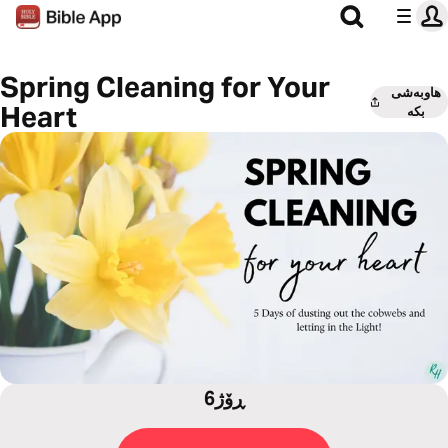
Spring Cleaning for Your
هاوبەشی
Heart
بکە
6ڕۆژ