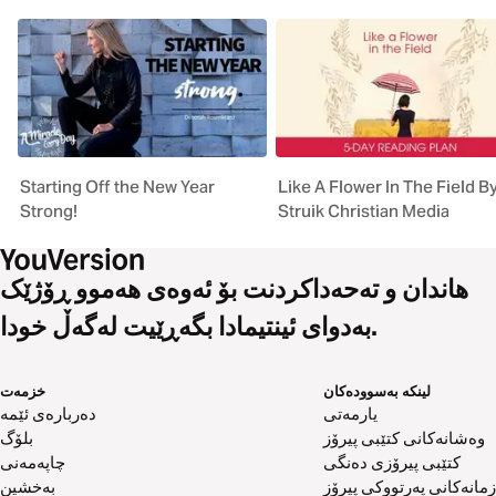
Starting Off the New Year
Like A Flower In The Field B
Strong!
Struik Christian Media
هاندان و تەحەداکردنت بۆ ئەوەی هەموو ڕۆژێک
بەدوای ئینتیمادا بگەڕێیت لەگەڵ خودا.
لینکە بەسوودەکان
خزمەت
یارمەتی
دەربارەی ئێمە
وەشانەکانی کتێبی پیرۆز
بلۆگ
کتێبی پیرۆزی دەنگی
چاپەمەنی
زمانەکانی پەرتووکی پیرۆز
بەخشین