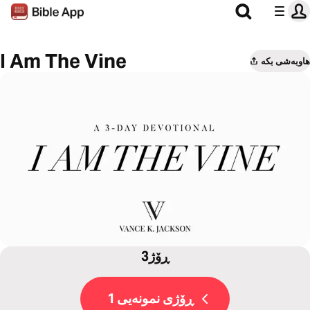
I Am The Vine
هاوبەشی بکە
3ڕۆژ
ڕۆژی نمونەیی 1