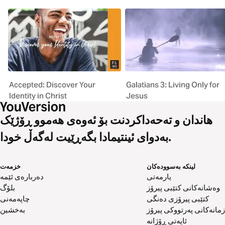
Accepted: Discover Your
Galatians 3: Living Only for
Identity in Christ
Jesus
هاندان و تەحەداکردنت بۆ ئەوەی هەموو ڕۆژێک
بەدوای ئینتیمادا بگەڕێیت لەگەڵ خودا.
لینکە بەسوودەکان
خزمەت
یارمەتی
دەربارەی ئێمە
وەشانەکانی کتێبی پیرۆز
بلۆگ
کتێبی پیرۆزی دەنگی
چاپەمەنی
زمانەکانی پەرتووکی پیرۆز
بەخشین
ئایەتی ڕۆژانە