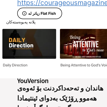
https://courageousmagazin
زیاتر لە Flat Fish
پلانە پەیوەستەکان
Daily Direction
Being Attentive to God's Vo
هاندان و تەحەداکردنت بۆ ئەوەی
هەموو ڕۆژێک بەدوای ئینتیمادا