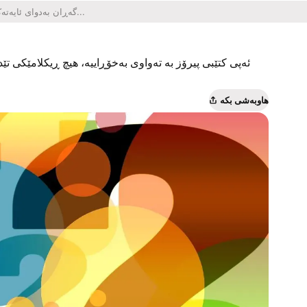
ئەپی کتێبی پیرۆز بە تەواوی بەخۆڕاییە، هیچ ڕیکلامێکی تێدا
هاوبەشی بکە