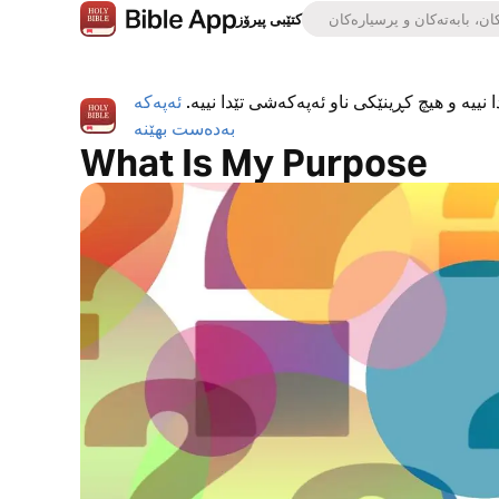
کتێبی پیرۆز
 نییە و هیچ کڕینێکی ناو ئەپەکەشی تێدا نییە.
ئەپەکە
بەدەست بهێنە
What Is My Purpose