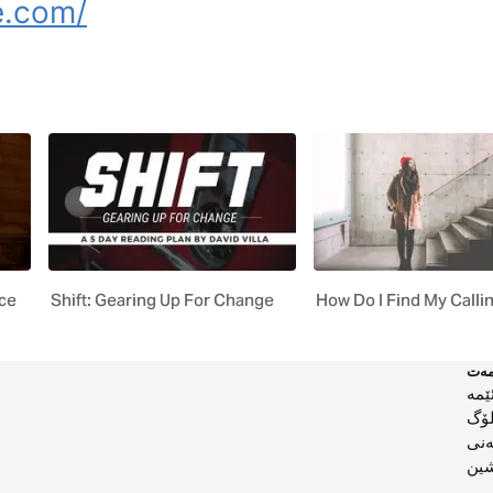
e.com/
ice
Shift: Gearing Up For Change
How Do I Find My Calli
ەت
ێمە
لۆگ
ەنی
ین