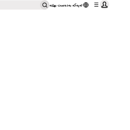
ئەپەکە بەدەست بهێنە