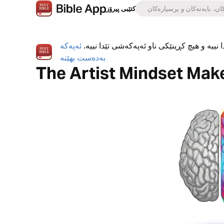
کتێبی پیرۆز
 نییە و هیچ کڕینێکی ناو ئەپەکەشی تێدا نییە.
ئەپەکە
بەدەست بهێنە
The Artist Mindset Mak