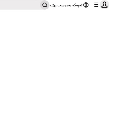
ئەپەکە بەدەست بهێنە