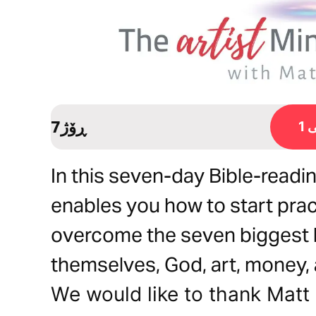
7ڕۆژ
1
In this seven-day Bible-readi
enables you how to start prac
overcome the seven biggest li
themselves, God, art, money, 
We would like to thank Mat