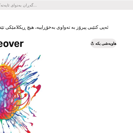
ئەپی کتێبی پیرۆز بە تەواوی بەخۆڕاییە، هیچ ڕیکلامێکی تێدا
eover
هاوبەشی بکە