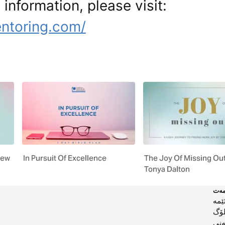
 information, please visit:
ntoring.com/
new
In Pursuit Of Excellence
The Joy Of Missing Ou
Tonya Dalton
ەت
ێمە
لۆگ
ەنی