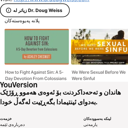
زیاتر لە Dr. Doug Weiss
پلانە پەیوەستەکان
How to Fight Against Sin: A 5-
We Were Sexual Before We
Day Devotion From Colossians
Were Sinful
هاندان و تەحەداکردنت بۆ ئەوەی هەموو ڕۆژێک
بەدوای ئینتیمادا بگەڕێیت لەگەڵ خودا.
لینکە بەسوودەکان
خزمەت
یارمەتی
دەربارەی ئێمە