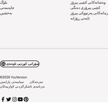
وەشانەکانی کتێبی پیرۆز
بلۆگ
کتێبی پیرۆزی دەنگی
چاپەمەنی
زمانەکانی پەرتووکی پیرۆز
بەخشین
ئایەتی ڕۆژانە
سۆرانی، کوردیی ناوەندی
©
2026
YouVersion
مەرجەکان
سیاسەتی پاراستن
بەرنامەی ئاشکراکردنی لاوازییەکان