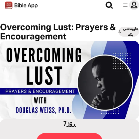
Overcoming Lust: Prayers &
هاوبەشی
Encouragement
بکە
7ڕۆژ