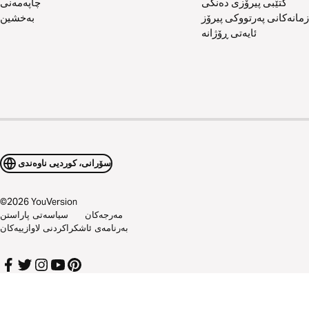
کتێبی پیرۆزی دەنگی
چاپەمەنی
زمانەکانی پەرتووکی پیرۆز
بەخشین
ئایەتی ڕۆژانە
سۆرانی، کوردیی ناوەندی
©
2026
YouVersion
مەرجەکان
سیاسەتی پاراستن
بەرنامەی ئاشکراکردنی لاوازییەکان