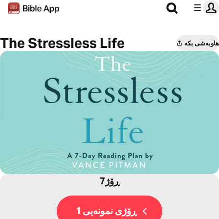
The Stressless Life
هاوبەشی بکە
7ڕۆژ
ڕۆژی نمونەیی 1