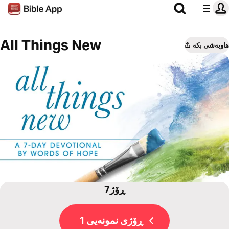
All Things New
هاوبەشی بکە
7ڕۆژ
ڕۆژی نمونەیی 1