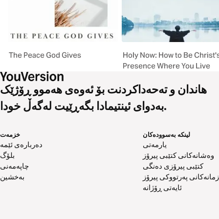
The Peace God Gives
Holy Now: How to Be Christ'
Presence Where You Live
هاندان و تەحەداکردنت بۆ ئەوەی هەموو ڕۆژێک
بەدوای ئینتیمادا بگەڕێیت لەگەڵ خودا.
لینکە بەسوودەکان
خزمەت
یارمەتی
دەربارەی ئێمە
وەشانەکانی کتێبی پیرۆز
بلۆگ
کتێبی پیرۆزی دەنگی
چاپەمەنی
زمانەکانی پەرتووکی پیرۆز
بەخشین
ئایەتی ڕۆژانە