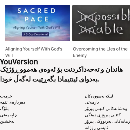
Aligning Yourself With God's
Overcoming the Lies of the
Will
Enemy
هاندان و تەحەداکردنت بۆ ئەوەی هەموو ڕۆژێک
بەدوای ئینتیمادا بگەڕێیت لەگەڵ خودا.
لینکە بەسوودەکان
خزمەت
یارمەتی
دەربارەی ئێمە
وەشانەکانی کتێبی پیرۆز
بلۆگ
کتێبی پیرۆزی دەنگی
چاپەمەنی
زمانەکانی پەرتووکی پیرۆز
بەخشین
ئایەتی ڕۆژانە