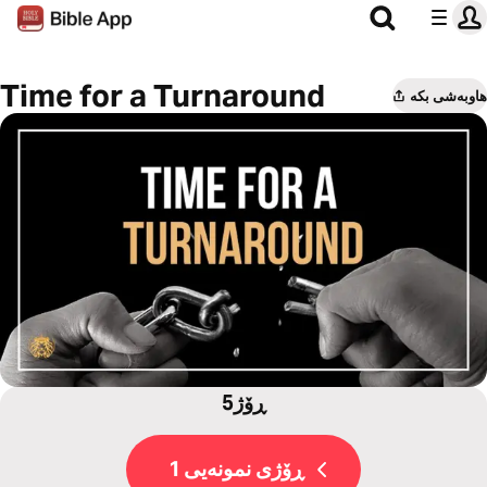
Time for a Turnaround
هاوبەشی بکە
5ڕۆژ
ڕۆژی نمونەیی 1